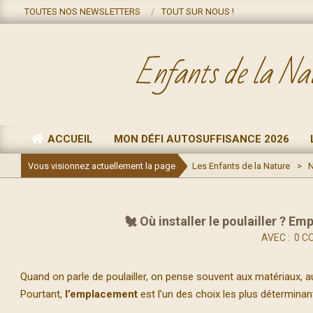
Skip
TOUTES NOS NEWSLETTERS
TOUT SUR NOUS !
to
content
Enfants de la Na
ACCUEIL
MON DÉFI AUTOSUFFISANCE 2026
Primary
Navigation
Vous visionnez actuellement la page
Les Enfants de la Nature
>
N
Menu
🐔 Où installer le poulailler ? E
AVEC :
0 C
Quand on parle de poulailler, on pense souvent aux matériaux, a
Pourtant,
l’emplacement
est l’un des choix les plus déterminan