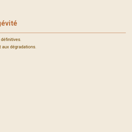
gévité
définitives.
et aux dégradations.