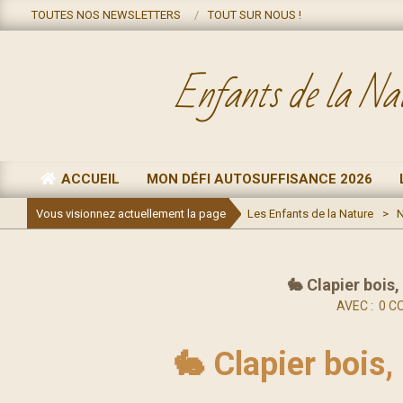
Skip
TOUTES NOS NEWSLETTERS
TOUT SUR NOUS !
to
content
Enfants de la Na
ACCUEIL
MON DÉFI AUTOSUFFISANCE 2026
Primary
Navigation
Vous visionnez actuellement la page
Les Enfants de la Nature
>
N
Menu
🐇 Clapier bois,
AVEC :
0 C
🐇 Clapier bois,