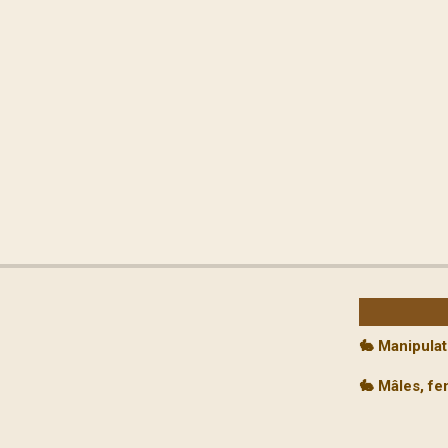
🐇 Manipulat
🐇 Mâles, fe