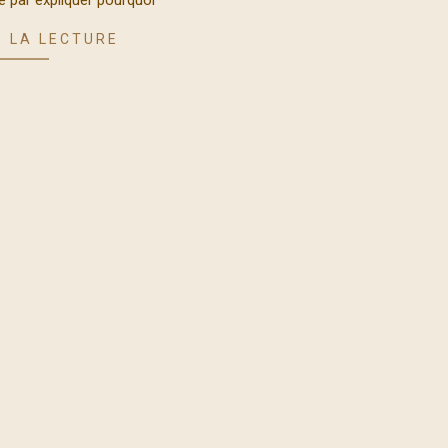
é par expliquer pourquoi
 LA LECTURE