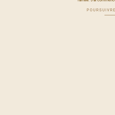
famille. J’ai commenc
POURSUIVRE