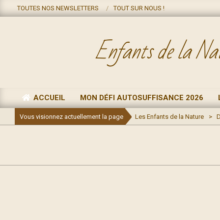
Skip
TOUTES NOS NEWSLETTERS
TOUT SUR NOUS !
to
content
Enfants de la Na
ACCUEIL
MON DÉFI AUTOSUFFISANCE 2026
Primary
Navigation
Vous visionnez actuellement la page
Les Enfants de la Nature
>
D
Menu