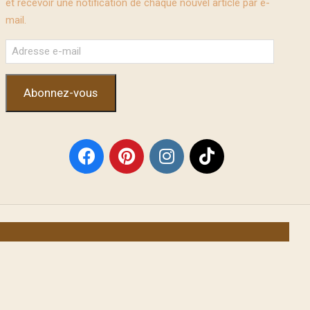
et recevoir une notification de chaque nouvel article par e-
mail.
Adresse
e-
mail
Abonnez-vous