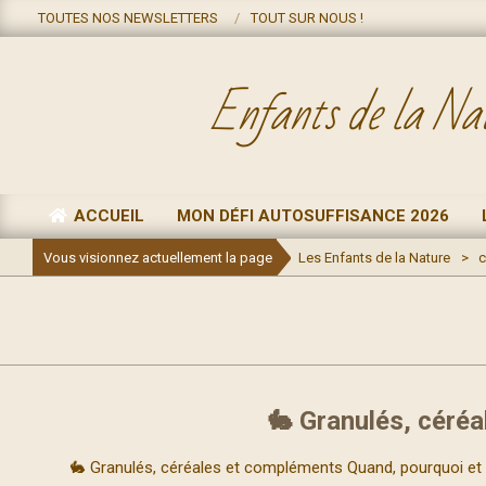
Skip
TOUTES NOS NEWSLETTERS
TOUT SUR NOUS !
to
content
Enfants de la Na
ACCUEIL
MON DÉFI AUTOSUFFISANCE 2026
Primary
Navigation
Vous visionnez actuellement la page
Les Enfants de la Nature
>
c
Menu
🐇 Granulés, céré
2026-
🐇 Granulés, céréales et compléments Quand, pourquoi et que
02-