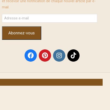
et recevoir une notification de chaque nouvel article par e-
mail.
Adresse
e-
mail
Abonnez-vous