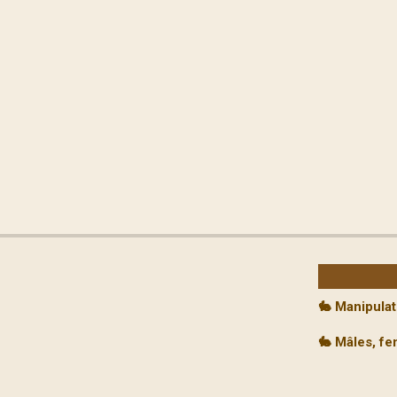
🐇 Manipulat
🐇 Mâles, fe